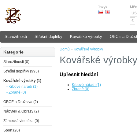
Jazyk
Mě
US
€
Starožitnosti
Střešní doplňky
Kovářské výrobky
OBCE a Družs
Domů
»
Kovářské výrobky
Kategorie
Kovářské výrobk
Starožitnosti (0)
Střešní doplňky (993)
Upřesnit hledání
Kovářské výrobky (1)
Krbové nářadí (1)
- Krbové nářadí (1)
Zbraně (0)
- Zbraně (0)
OBCE a Družstva (2)
Nábytek & Obrazy (2)
Zámecká vinotéka (0)
Sport (20)