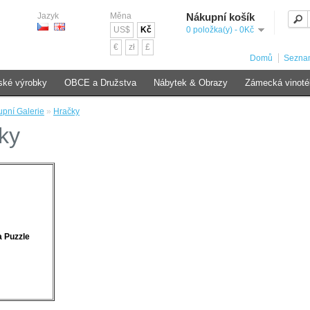
Jazyk
Měna
Nákupní košík
US$
Kč
0 položka(y) - 0Kč
€
zł
£
Domů
Seznam
ské výrobky
OBCE a Družstva
Nábytek & Obrazy
Zámecká vinoté
pní Galerie
»
Hračky
ky
a Puzzle