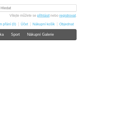
Vítejte můžete se
přihlásit
nebo
registrovat
.
 přání (0)
Účet
Nákupní košík
Objednat
ka
Sport
Nákupní Galerie