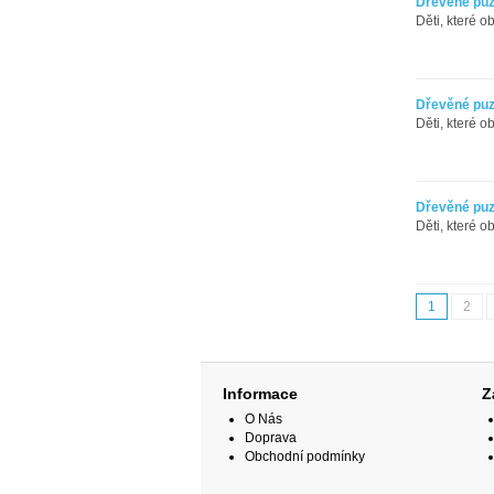
Dřevěné puz
Děti, které o
Dřevěné puzz
Děti, které o
Dřevěné puzz
Děti, které o
1
2
Informace
Z
O Nás
Doprava
Obchodní podmínky