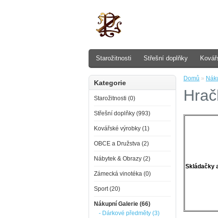
Starožitnosti
Střešní doplňky
Kovář
Domů
»
Náku
Kategorie
Hrač
Starožitnosti (0)
Střešní doplňky (993)
Kovářské výrobky (1)
OBCE a Družstva (2)
Nábytek & Obrazy (2)
Skládačky 
Zámecká vinotéka (0)
Sport (20)
Nákupní Galerie (66)
- Dárkové předměty (3)